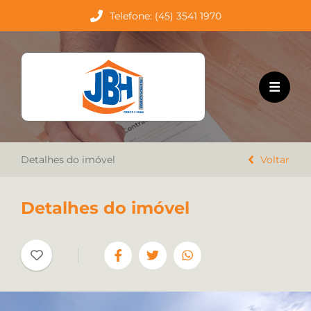
Telefone: (45) 3541 1970
HOME
EMPREENDIMENTOS
VENDA
Detalhes do imóvel
LOCAÇÃO
Voltar
TRABALHE CONOSCO
Detalhes do imóvel
CONTATO
Favoritos
Cadastre seu imóvel