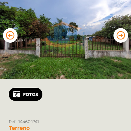
Vendas: (45) 99122 2323
Locação: (45) 99922 8925
FOTOS
Ref.: 14460.1741
Terreno