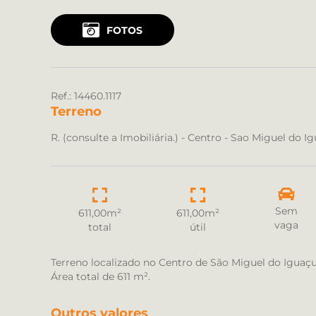
FOTOS
Ref.: 14460.1117
Terreno
R. (consulte a Imobiliária.) - Centro - Sao Miguel do 
Sem
611,00m²
611,00m²
vaga
total
útil
Terreno localizado no Centro de São Miguel do Iguaç
Área total de 611 m².
Outros valores