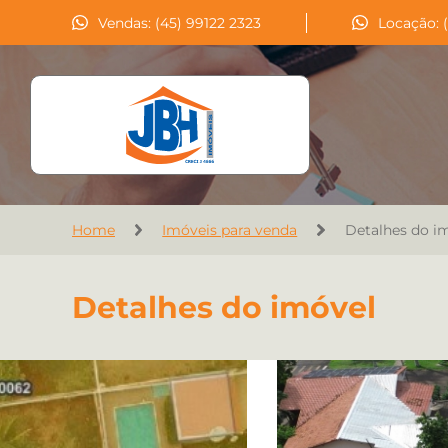
Vendas: (45) 99122 2323
Locação: 
Home
Imóveis para venda
Detalhes do i
Detalhes do imóvel