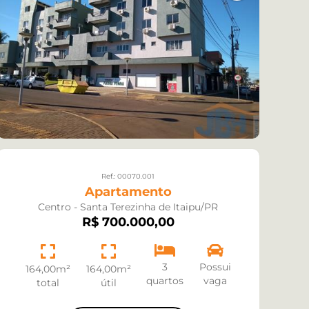
Ref.: 00070.001
Apartamento
Centro - Santa Terezinha de Itaipu/PR
R$ 700.000,00
3
Possui
164,00m²
164,00m²
quartos
vaga
total
útil