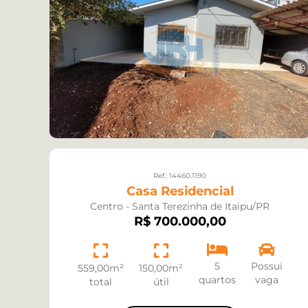
Ref.: 14460.1190
Casa Residencial
Centro - Santa Terezinha de Itaipu/PR
R$ 700.000,00
5
Possui
559,00m²
150,00m²
quartos
vaga
total
útil