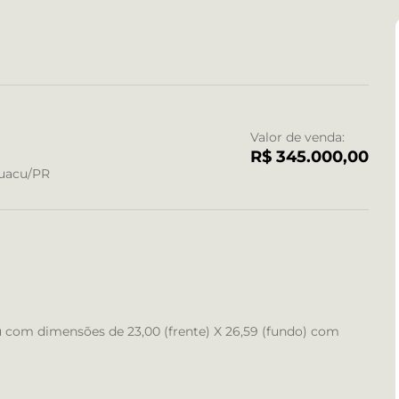
Valor de venda:
R$ 345.000,00
Iguacu/PR
u com dimensões de 23,00 (frente) X 26,59 (fundo) com