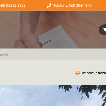
(45) 99922 8925
Telefone: (45) 3541 1970
móvel
Imprimir ficha