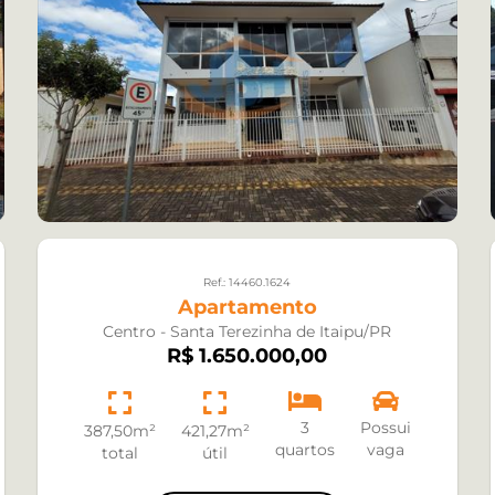
Ref.: 14460.1624
Apartamento
Centro - Santa Terezinha de Itaipu/PR
R$ 1.650.000,00
3
Possui
387,50m²
421,27m²
quartos
vaga
total
útil