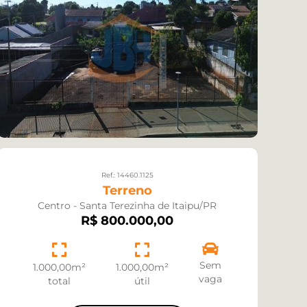
Ref.: 14460.1125
Terreno
Centro - Santa Terezinha de Itaipu/PR
R$ 800.000,00
Sem
1.000,00m²
1.000,00m²
vaga
total
útil