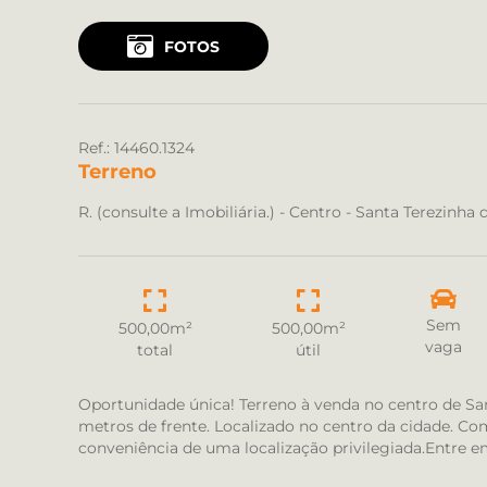
FOTOS
Ref.: 14460.1324
Terreno
R. (consulte a Imobiliária.) - Centro - Santa Terezinha 
Sem
500,00m²
500,00m²
vaga
total
útil
Oportunidade única! Terreno à venda no centro de San
metros de frente. Localizado no centro da cidade. Co
conveniência de uma localização privilegiada.Entre e