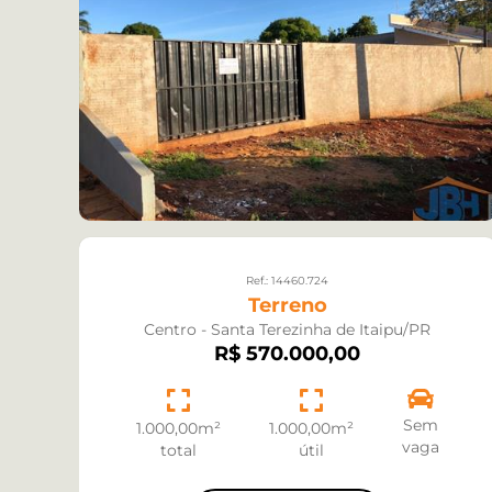
Ref.: 14460.724
Terreno
Centro - Santa Terezinha de Itaipu/PR
R$ 570.000,00
Sem
1.000,00m²
1.000,00m²
vaga
total
útil