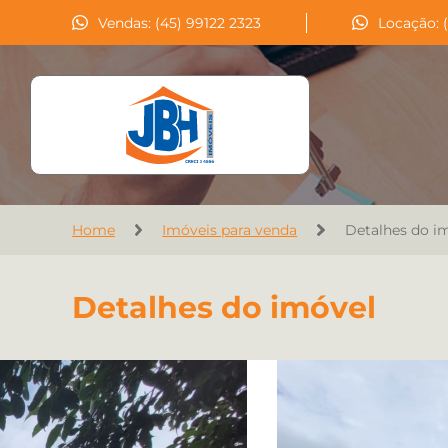
Vendas: (45) 99122 2323
Locação: 
Home
Imóveis para venda
Detalhes do i
Detalhes do imóvel