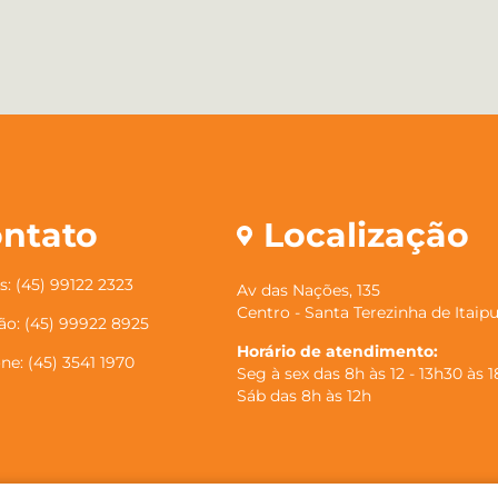
ntato
Localização
: (45) 99122 2323
Av das Nações, 135
Centro - Santa Terezinha de Itaip
ão: (45) 99922 8925
Horário de atendimento:
ne: (45) 3541 1970
Seg à sex das 8h às 12 - 13h30 às 
Sáb das 8h às 12h