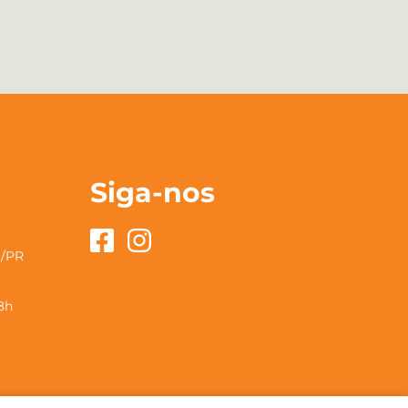
Siga-nos
u/PR
18h