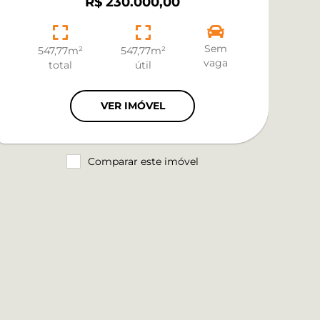
R$ 230.000,00
Sem
547,77m²
547,77m²
vaga
total
útil
VER IMÓVEL
Comparar este imóvel