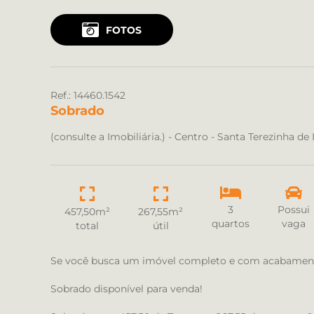
FOTOS
Ref.: 14460.1542
Sobrado
(consulte a Imobiliária.) - Centro - Santa Terezinha de
3
Possui
457,50m²
267,55m²
quartos
vaga
total
útil
Se você busca um imóvel completo e com acabamentos
Sobrado disponível para venda!