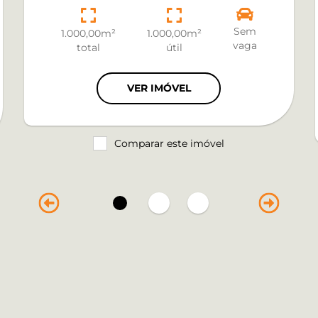
Sem
1.000,00m²
1.000,00m²
vaga
total
útil
VER IMÓVEL
Comparar este imóvel