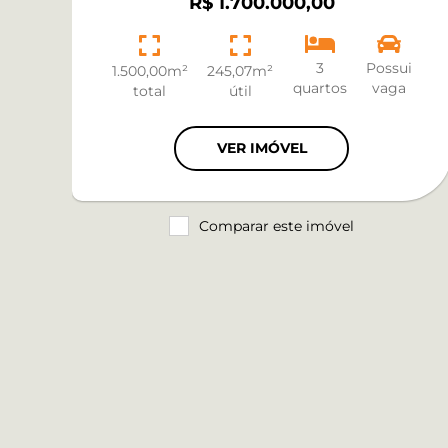
R$ 1.700.000,00
3
Possui
1.500,00m²
245,07m²
quartos
vaga
total
útil
VER IMÓVEL
Comparar este imóvel