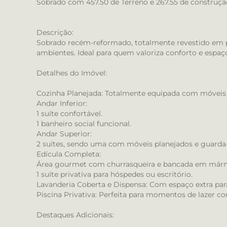
Sobrado com 457.50 de Terreno e 267.55 de construçã
Descrição:
Sobrado recém-reformado, totalmente revestido em p
ambientes. Ideal para quem valoriza conforto e espaç
Detalhes do Imóvel:
Cozinha Planejada: Totalmente equipada com móveis
Andar Inferior:
1 suíte confortável.
1 banheiro social funcional.
Andar Superior:
2 suítes, sendo uma com móveis planejados e guarda
Edícula Completa:
Área gourmet com churrasqueira e bancada em már
1 suíte privativa para hóspedes ou escritório.
Lavanderia Coberta e Dispensa: Com espaço extra p
Piscina Privativa: Perfeita para momentos de lazer c
Destaques Adicionais: