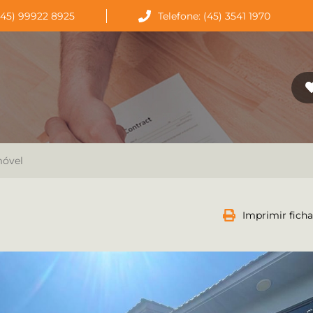
(45) 99922 8925
Telefone: (45) 3541 1970
móvel
Imprimir ficha