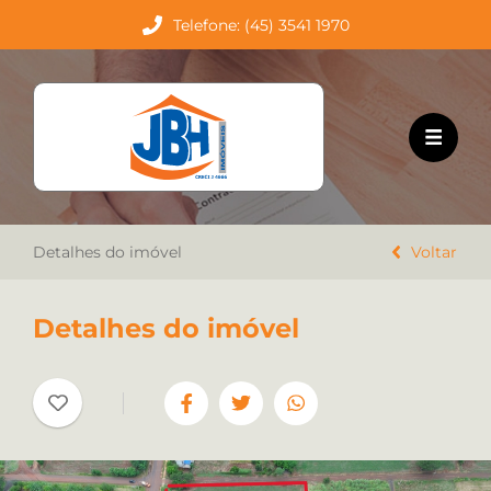
Telefone: (45) 3541 1970
HOME
EMPREENDIMENTOS
VENDA
Detalhes do imóvel
LOCAÇÃO
Voltar
TRABALHE CONOSCO
Detalhes do imóvel
CONTATO
Favoritos
Cadastre seu imóvel