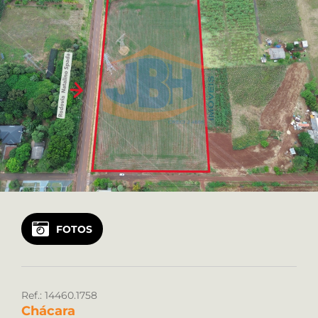
Vendas: (45) 99122 2323
Locação: (45) 99922 8925
FOTOS
Ref.: 14460.1758
Chácara