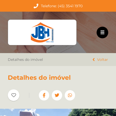
Telefone: (45) 3541 1970
HOME
EMPREENDIMENTOS
VENDA
Detalhes do imóvel
LOCAÇÃO
Voltar
TRABALHE CONOSCO
Detalhes do imóvel
CONTATO
Favoritos
Cadastre seu imóvel