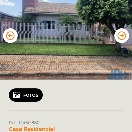
Vendas: (45) 99122 2323
Locação: (45) 99922 8925
FOTOS
Ref.: 14460.880
Casa Residencial