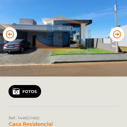
Vendas: (45) 99122 2323
Locação: (45) 99922 8925
FOTOS
Ref.: 14460.1460
Casa Residencial