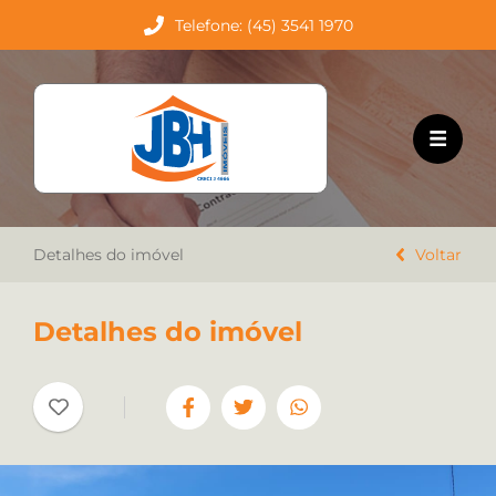
Telefone: (45) 3541 1970
HOME
EMPREENDIMENTOS
VENDA
Detalhes do imóvel
LOCAÇÃO
Voltar
TRABALHE CONOSCO
Detalhes do imóvel
CONTATO
Favoritos
Cadastre seu imóvel