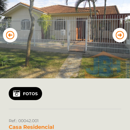
Vendas: (45) 99122 2323
Locação: (45) 99922 8925
FOTOS
Ref.: 00042.001
Casa Residencial