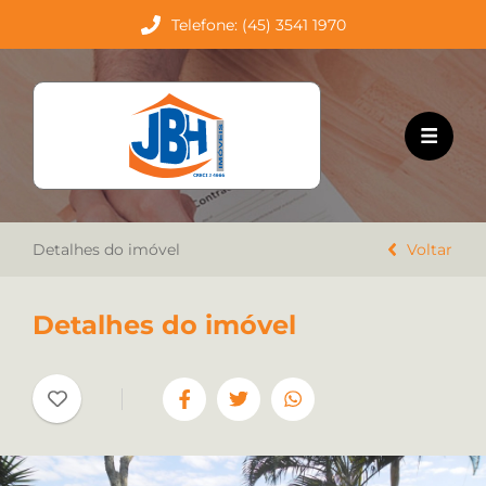
Telefone: (45) 3541 1970
HOME
EMPREENDIMENTOS
VENDA
Detalhes do imóvel
LOCAÇÃO
Voltar
TRABALHE CONOSCO
Detalhes do imóvel
CONTATO
Favoritos
Cadastre seu imóvel